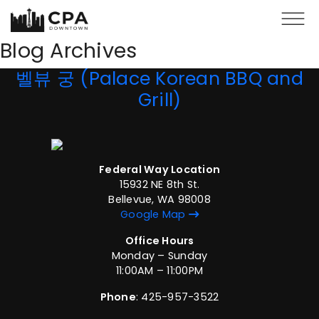
Skip to main content
Blog Archives
벨뷰 궁 (Palace Korean BBQ and
Grill)
Federal Way Location
15932 NE 8th St.
Bellevue, WA 98008
Google Map
Office Hours
Monday – Sunday
11:00AM – 11:00PM
Phone
: 425-957-3522