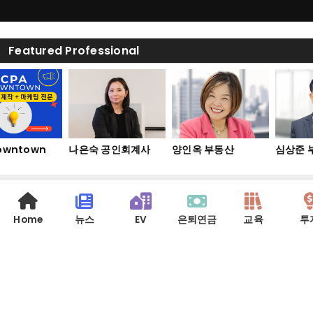
Featured Professional
wntown
나은숙 공인회계사
양인옥 부동산
심상준 
Home
뉴스
EV
은퇴연금
교육
투