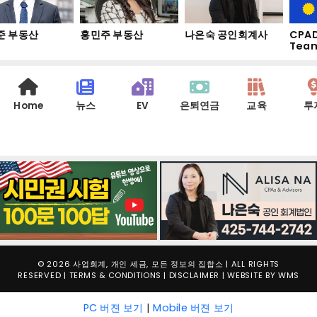
 부동산
홍민주 부동산
나은숙 공인회계사
CPAD
Tea
Home
뉴스
EV
은퇴연금
교육
투
© 2026 사업회계, 개인 세금, 모든 정보의 집합소 | ALL RIGHTS
RESERVED |
TERMS & CONDITIONS
|
DISCLAIMER
| WEBSITE BY
WMS
PC 버젼 보기
|
Mobile 버젼 보기