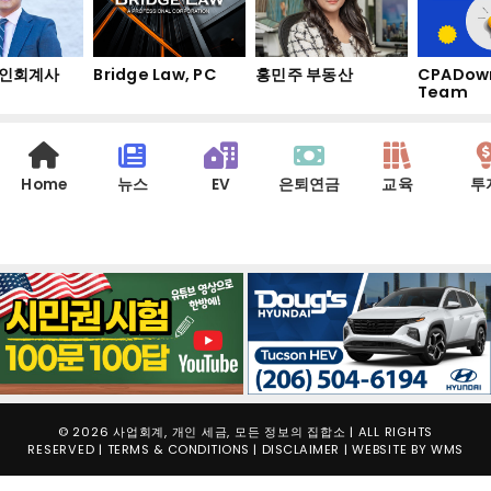
인회계사
Bridge Law, PC
홍민주 부동산
CPADow
Team
Home
뉴스
EV
은퇴연금
교육
투
© 2026 사업회계, 개인 세금, 모든 정보의 집합소 | ALL RIGHTS
RESERVED |
TERMS & CONDITIONS
|
DISCLAIMER
| WEBSITE BY
WMS