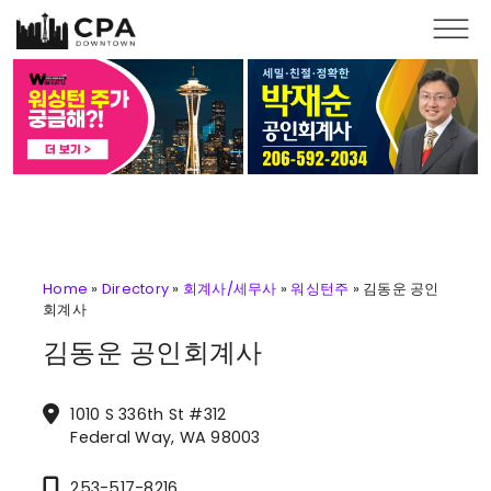
Skip to main content
Home
»
Directory
»
회계사/세무사
»
워싱턴주
»
김동운 공인
회계사
김동운 공인회계사
1010 S 336th St #312
Federal Way, WA 98003
253-517-8216