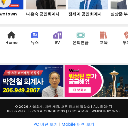
wntown
나은숙 공인회계사
정세계 공인회계사
심상준 부
Home
뉴스
EV
은퇴연금
교육
투
© 2026 사업회계, 개인 세금, 모든 정보의 집합소 | ALL RIGHTS
RESERVED |
TERMS & CONDITIONS
|
DISCLAIMER
| WEBSITE BY
WMS
PC 버젼 보기
|
Mobile 버젼 보기