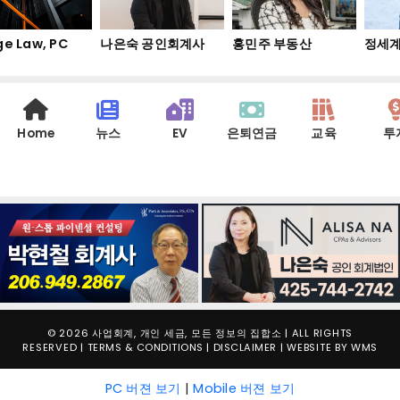
e Law, PC
나은숙 공인회계사
홍민주 부동산
정세계
Home
뉴스
EV
은퇴연금
교육
투
© 2026 사업회계, 개인 세금, 모든 정보의 집합소 | ALL RIGHTS
RESERVED |
TERMS & CONDITIONS
|
DISCLAIMER
| WEBSITE BY
WMS
PC 버젼 보기
|
Mobile 버젼 보기