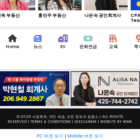
옥 부동산
홍민주 부동산
나은숙 공인회계사
CPA
Tea
Home
뉴스
EV
은퇴연금
교육
투
© 2026 사업회계, 개인 세금, 모든 정보의 집합소 | ALL RIGHTS
RESERVED |
TERMS & CONDITIONS
|
DISCLAIMER
| WEBSITE BY
WMS
PC 버젼 보기
|
Mobile 버젼 보기