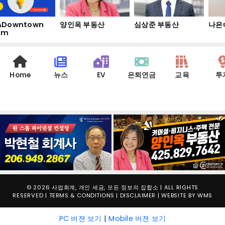
Downtown
양인옥 부동산
심상준 부동산
나은
am
Home
뉴스
EV
은퇴연금
교육
투
© 2026 사업회계, 개인 세금, 모든 정보의 집합소 | ALL RIGHTS
RESERVED |
TERMS & CONDITIONS
|
DISCLAIMER
| WEBSITE BY
WMS
PC 버젼 보기
|
Mobile 버젼 보기