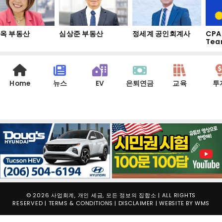
옥 부동산
심상준 부동산
정세계 공인회계사
CPA
Tea
Home
뉴스
EV
은퇴연금
교육
투
© 2026 사업회계, 개인 세금, 모든 정보의 집합소 | ALL RIGHTS
RESERVED |
TERMS & CONDITIONS
|
DISCLAIMER
| WEBSITE BY
WMS