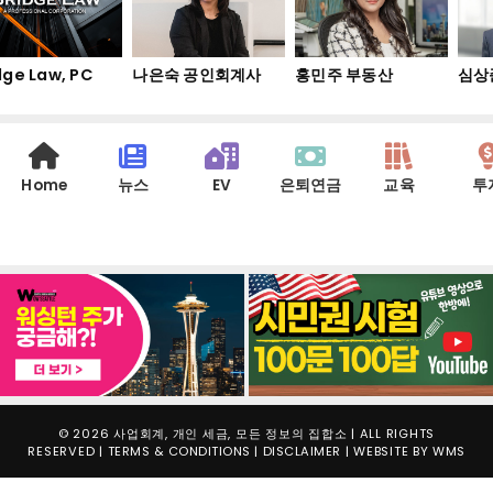
ge Law, PC
나은숙 공인회계사
홍민주 부동산
심상준
Home
뉴스
EV
은퇴연금
교육
투
© 2026 사업회계, 개인 세금, 모든 정보의 집합소 | ALL RIGHTS
RESERVED |
TERMS & CONDITIONS
|
DISCLAIMER
| WEBSITE BY
WMS