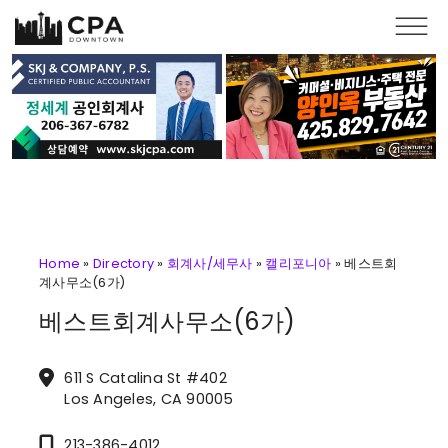
Skip to main content
Home
»
Directory
»
회계사/세무사
»
캘리포니아
»
베스트회
계사무소(6가)
베스트회계사무소(6가)
611 S Catalina St #402
Los Angeles, CA 90005
213-386-4012