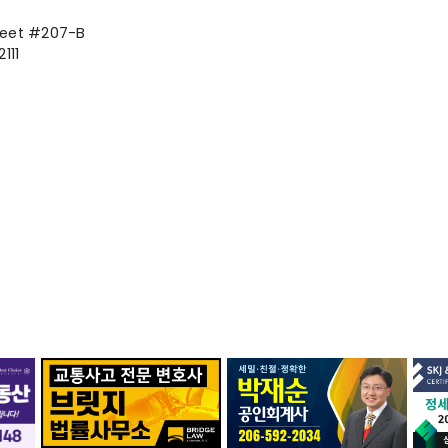
reet #207-B
111