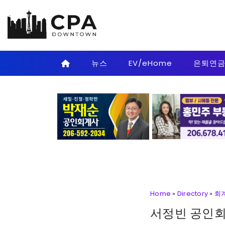
Skip to main content
뉴스
EV/eHome
은퇴연
Home
»
Directory
»
회
서정빈 공인