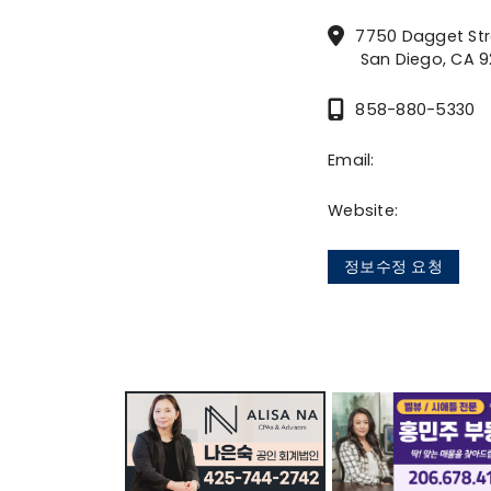
7750 Dagget St
San Diego, CA 92
858-880-5330
Email:
Website:
정보수정 요청