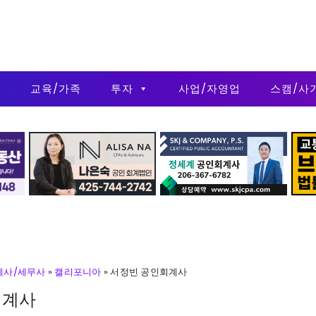
금
교육/가족
투자
사업/자영업
스캠/사
계사/세무사
»
캘리포니아
»
서정빈 공인회계사
회계사