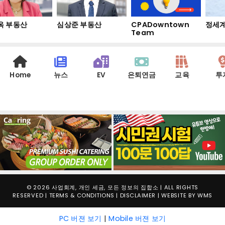
 부동산
심상준 부동산
CPADowntown
정세계
Team
Home
뉴스
EV
은퇴연금
교육
투
© 2026 사업회계, 개인 세금, 모든 정보의 집합소 | ALL RIGHTS
RESERVED |
TERMS & CONDITIONS
|
DISCLAIMER
| WEBSITE BY
WMS
PC 버젼 보기
|
Mobile 버젼 보기