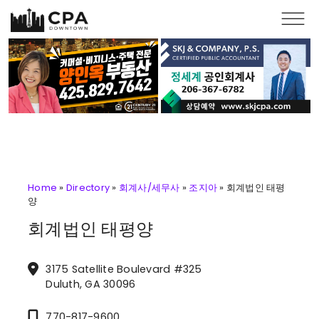
Skip to main content
Home
»
Directory
»
회계사/세무사
»
조지아
»
회계법인 태평
양
회계법인 태평양
3175 Satellite Boulevard #325
Duluth, GA 30096
770-817-9600