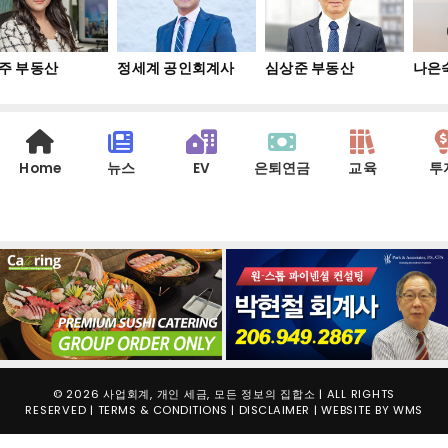
주 부동산
정세계 공인회계사
심상준 부동산
나은숙
Home
뉴스
EV
은퇴연금
교육
투
© 2026 사업회계, 개인 세금, 모든 정보의 집합소 | ALL RIGHTS
RESERVED |
TERMS & CONDITIONS
|
DISCLAIMER
| WEBSITE BY
WMS