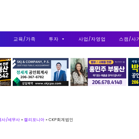
금
교육/가족
투자
사업/자영업
스캠/사
계사/세무사
»
캘리포니아
»
CKP회계법인