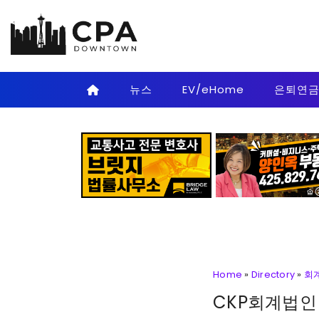
Skip to main content
뉴스
EV/eHome
은퇴연
Home
»
Directory
»
회
CKP회계법인