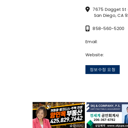
7675 Dagget St
San Diego, CA 92
858-560-5200
Email:
Website:
정보수정 요청