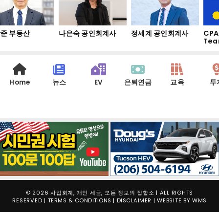
준 부동산
나은숙 공인회계사
정세계 공인회계사
CPA
Tea
Home
뉴스
EV
은퇴연금
교육
투
© 2026 사업회계, 개인 세금, 모든 정보의 집합소 | ALL RIGHTS
RESERVED |
TERMS & CONDITIONS
|
DISCLAIMER
| WEBSITE BY
WMS