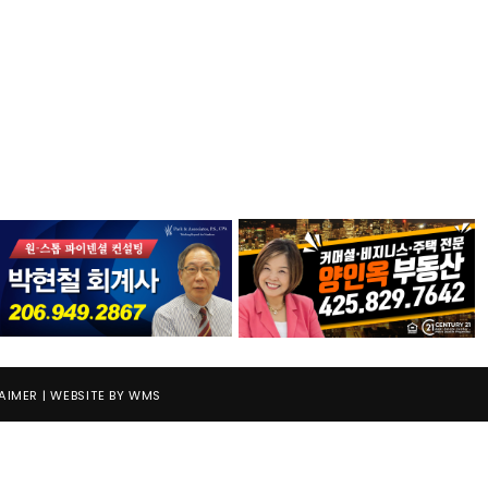
AIMER
| WEBSITE BY
WMS