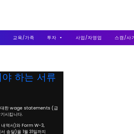
금
교육/가족
투자
사업/자영업
스캠/사
해야 하는 서류
 wage statements (급
 상기시킵니다.
 내역서)와 Form W-3,
내역서 송달)을 1월 31일까지