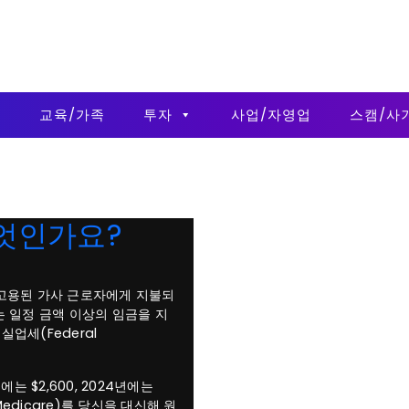
금
교육/가족
투자
사업/자영업
스캠/사
무엇인가요?
서 고용된 가사 근로자에게 지불되
 일정 금액 이상의 임금을 지
 실업세(Federal
 $2,600, 2024년에는
Medicare)를 당신을 대신해 원