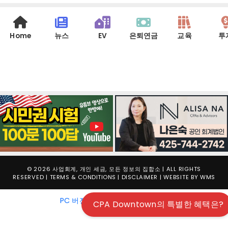
Home
뉴스
EV
은퇴연금
교육
투
© 2026 사업회계, 개인 세금, 모든 정보의 집합소 | ALL RIGHTS
RESERVED |
TERMS & CONDITIONS
|
DISCLAIMER
| WEBSITE BY
WMS
PC 버젼 보기
|
Mobile 버젼 보기
CPA Downtown의 특별한 혜택은?