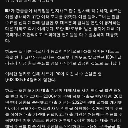
당 금액을 실제로 지급했다.
IRS가 환급금이 허위임을 인지하고 환수 절차에 착수하자, 하트는
이를 방해하기 위한 여러 조치를 취했다. 예를 들어, 그녀는 환급
수표를 신탁 계좌에 입금한 후 대부분의 금액을 본인이 통제하는
다른 계좌로 즉시 이체했다. 또한 IRS로부터 받은 통지에 대해 거
짓되거나 기만적이고 무의미한 편지들을 다수 발송하며 대응했
다.
하트는 또 다른 공모자가 동일한 방식으로 IRS를 속이는 데도 도
움을 줬다. 그녀와 공모자는 IRS로부터 허위로 발급받은 100만 달
러짜리 세금 환급 수표를 공모자 명의로 입금한 것으로 드러났다.
이러한 행위로 인해 하트가 IRS에 끼친 세수 손실은 총
1,618,985.54달러에 달한다.
하트는 또한 모기지 대출 기관에 대해서도 사기 행각을 벌인 혐의
를 받고 있다. 그녀는 2006년에 주택 담보 대출을 받았지만, 2010
년부터 상환을 중단했고 대출 기관은 2022년 경매 절차를 개시했
다. 이에 공모자는 하트의 채무 전액을 상환하는 것처럼 허위 수표
를 작성해 대출 기관에 전달했고, 대출 기관은 처음에는 수표를 수
락했지만 이후 위조로 판단해 거부했다. 이후 하트는 대출 기관에
해당 수표를 최종 상환 수단으로 인정하라는 내용의 우편물을 발