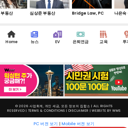
 부동산
심상준 부동산
Bridge Law, PC
나은숙
Home
뉴스
EV
은퇴연금
교육
투
© 2026 사업회계, 개인 세금, 모든 정보의 집합소 | ALL RIGHTS
RESERVED |
TERMS & CONDITIONS
|
DISCLAIMER
| WEBSITE BY
WMS
PC 버젼 보기
|
Mobile 버젼 보기