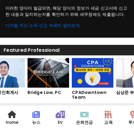
이러한 양식이 발급되면, 해당 양식의 정보가 세금 신고서에 신고
한 내용과 일치하는지를 확인하기 위해 세무청에도 제출됩니다.
디지털 자산 소득 신고 자세히 알아보자
Featured Professional
공인회계사
Bridge Law, PC
CPADowntown
심상준 부
Team
Home
뉴스
EV
은퇴연금
교육
투