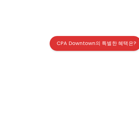
CPA Downtown의 특별한 혜택은?
© 2026 사업회계, 개인 세금, 모든 정보의 집합소 | ALL RIGHTS
RESERVED |
TERMS & CONDITIONS
|
DISCLAIMER
| WEBSITE BY
WMS