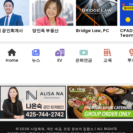
 공인회계사
양인옥 부동산
Bridge Law, PC
CPAD
Team
Home
뉴스
EV
은퇴연금
교육
투
© 2026 사업회계, 개인 세금, 모든 정보의 집합소 | ALL RIGHTS