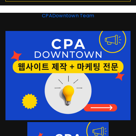
CPADowntown Team