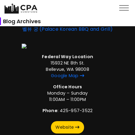
Skip to main content
Blog Archives
벨뷰 궁 (Palace Korean BBQ and Grill)
Federal Way Location
15932 NE 8th St.
Bellevue, WA 98008
Google Map
Office Hours
Monday – Sunday
11:00AM – 11:00PM
Phone
: 425-957-3522
Website