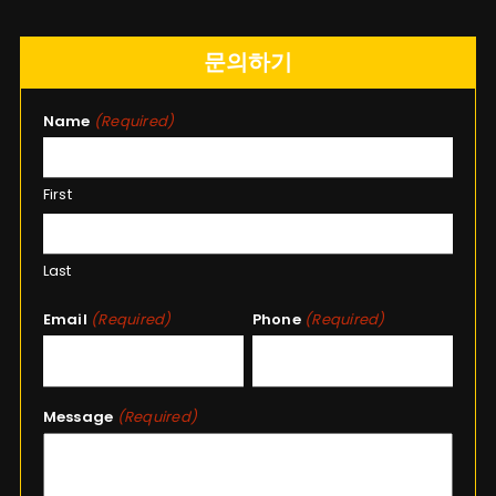
문의하기
Name
(Required)
First
Last
Email
(Required)
Phone
(Required)
Message
(Required)