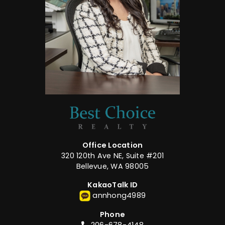
Office Location
320 120th Ave NE, Suite #201
Bellevue, WA 98005
KakaoTalk ID
annhong4989
Phone
206-678-4148