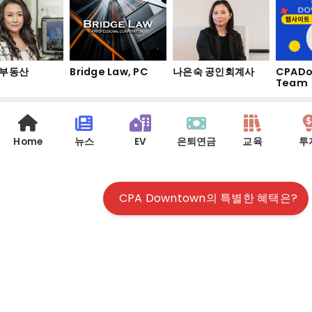
부동산
Bridge Law, PC
나은숙 공인회계사
CPADo
Team
Home
뉴스
EV
은퇴연금
교육
투
CPA Downtown의 특별한 혜택은?