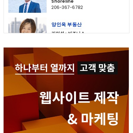
Shoreline
206-367-6782
양인옥 부동산
커머셜 • 비즈니스
425-829-7642
CPADowntown Team
웹사이트 제작 & 마케팅 전문
홍민주 부동산
Seattle • Bellevue
206-678-4148
심상준 부동산