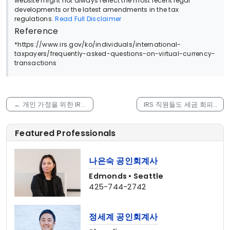
website might not always reflect the most recent legal
developments or the latest amendments in the tax
regulations.
Read Full Disclaimer
Reference
*https://www.irs.gov/ko/individuals/international-
taxpayers/frequently-asked-questions-on-virtual-currency-
transactions
←
개인 가정을 위한 IRA
IRS 직원들도 세금 회피?
청정 에너지 세액 공제 안
미납 세금만 5천만 달러!
내
→
Featured Professionals
나은숙 공인회계사
Edmonds • Seattle
425-744-2742
정세계 공인회계사