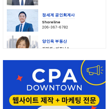
정세계 공인회계사
Shoreline
206-367-6782
양인옥 부동산
커머셜 • 비즈니스
425-829-7642
홍민주 부동산
Seattle • Bellevue
206-678-4148
나은숙 공인회계사
Edmonds • Seattle
425-744-2742