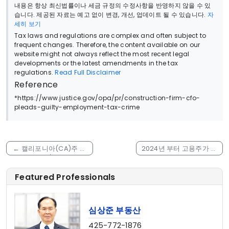
내용은 항상 최신법률이나 세금 규정의 수정사항을 반영하지 않을 수 있
습니다. 제공된 자료는 예고 없이 변경, 개선, 업데이트 될 수 있습니다.
자
세히 보기
Tax laws and regulations are complex and often subject to
frequent changes. Therefore, the content available on our
website might not always reflect the most recent legal
developments or the latest amendments in the tax
regulations.
Read Full Disclaimer
Reference
*https://www.justice.gov/opa/pr/construction-firm-cfo-
pleads-guilty-employment-tax-crime
←
캘리포니아(CA)주 주
2024년 부터 고용주가 후
정부 전기차/친환경 자동
원하는 연금계좌에 대한
차 (EV & Clean
catch-up contribution
Featured Professionals
Vehicle) 혜택
세금공제법에 변동 사항
이 생깁니다.
→
심상준 부동산
425-772-1876