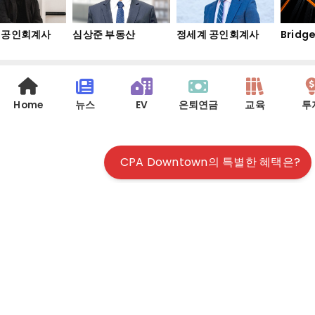
공인회계사
심상준 부동산
정세계 공인회계사
Bridge 
Home
뉴스
EV
은퇴연금
교육
투
CPA Downtown의 특별한 혜택은?