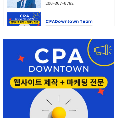
206-367-6782
CPADowntown Team
웹사이트 제작 & 마케팅 전문
홍민주 부동산
Seattle • Bellevue
206-678-4148
나은숙 공인회계사
Edmonds • Seattle
425-744-2742
심상준 부동산
425-772-1876