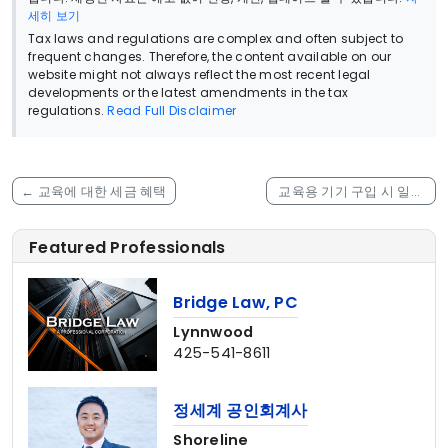
세히 보기
Tax laws and regulations are complex and often subject to
frequent changes. Therefore, the content available on our
website might not always reflect the most recent legal
developments or the latest amendments in the tax
regulations.
Read Full Disclaimer
←
교육에 대한 세금 혜택
교육용 기기 구입 시 일부
공제
→
Featured Professionals
Bridge Law, PC
Lynnwood
425-541-8611
정세계 공인회계사
Shoreline