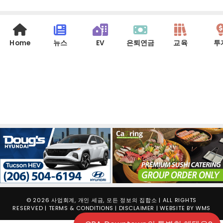
Home
뉴스
EV
은퇴연금
교육
투
© 2026 사업회계, 개인 세금, 모든 정보의 집합소 | ALL RIGHTS
RESERVED |
TERMS & CONDITIONS
|
DISCLAIMER
| WEBSITE BY
WMS
PC 버젼 보기
|
Mobile 버젼 보기