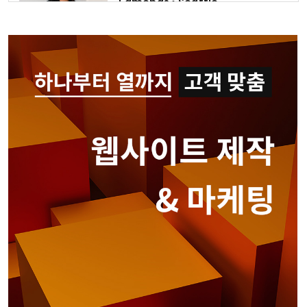
Edmonds • Seattle
425-744-2742
심상준 부동산
425-772-1876
홍민주 부동산
Seattle • Bellevue
206-678-4148
Bridge Law, PC
Lynnwood
425-541-8611