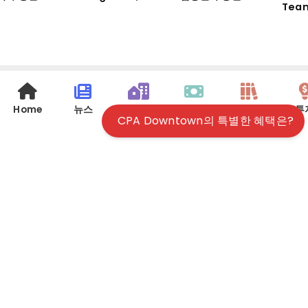
Team
Home
뉴스
EV
은퇴연금
교육
투
CPA Downtown의 특별한 혜택은?