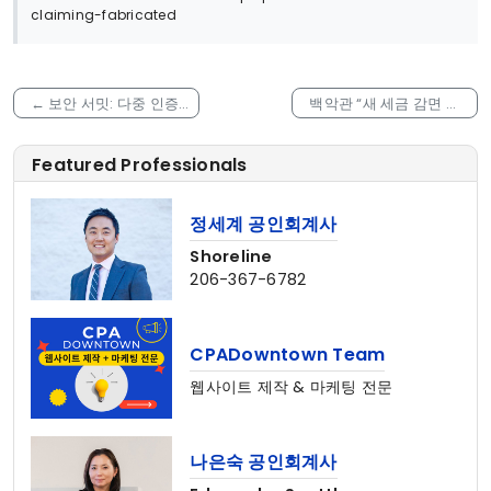
claiming-fabricated
←
보안 서밋: 다중 인증,
백악관 “새 세금 감면 법
신원 보호 PIN, IRS 온라인
안, 모든 주에서 평균
계정으로 세금 신원 도용
3,752달러 세금 감면 효
Featured Professionals
예방
과”
→
정세계 공인회계사
Shoreline
206-367-6782
CPADowntown Team
웹사이트 제작 & 마케팅 전문
나은숙 공인회계사