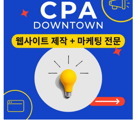
Bridge Law, PC
Lynnwood
425-541-8611
CPADowntown Team
웹사이트 제작 & 마케팅 전문
양인옥 부동산
커머셜 • 비즈니스
425-829-7642