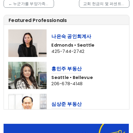
←
누군가를 부양가족으
교회 헌금의 몇 퍼센트를
로 청구하는 방법?
연방 세금에서 공제받을
수 있나요?
→
Featured Professionals
나은숙 공인회계사
Edmonds • Seattle
425-744-2742
홍민주 부동산
Seattle • Bellevue
206-678-4148
심상준 부동산
425-772-1876