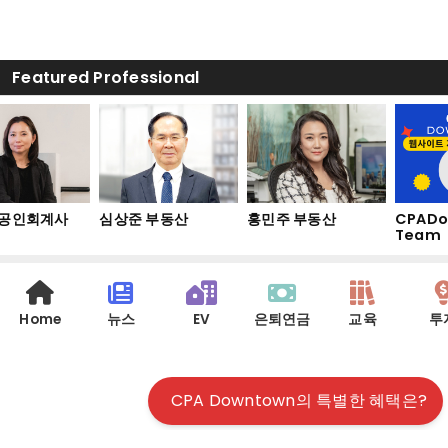
Featured Professional
공인회계사
심상준 부동산
홍민주 부동산
CPADo
Team
Home
뉴스
EV
은퇴연금
교육
투
CPA Downtown의 특별한 혜택은?