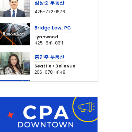
425-772-1876
Bridge Law, PC
Lynnwood
425-541-8611
홍민주 부동산
Seattle • Bellevue
206-678-4148
CPADowntown Team
웹사이트 제작 & 마케팅 전문
나은숙 공인회계사
Edmonds • Seattle
425-744-2742