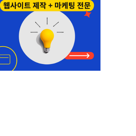
정세계 공인회계사
Shoreline
206-367-6782
양인옥 부동산
커머셜 • 비즈니스
425-829-7642