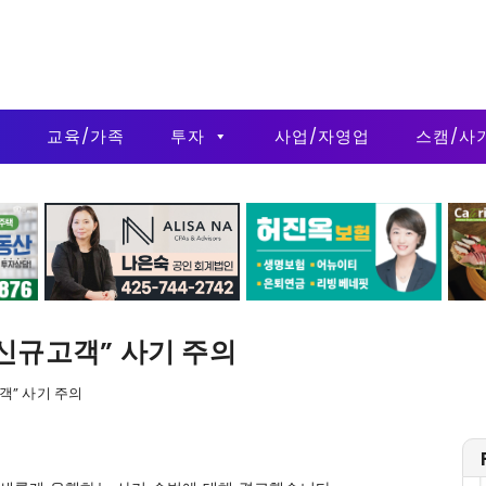
금
교육/가족
투자
사업/자영업
스캠/사
신규고객” 사기 주의
객” 사기 주의