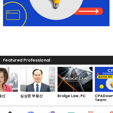
Featured Professional
동산
심상준 부동산
Bridge Law, PC
CPADown
Team