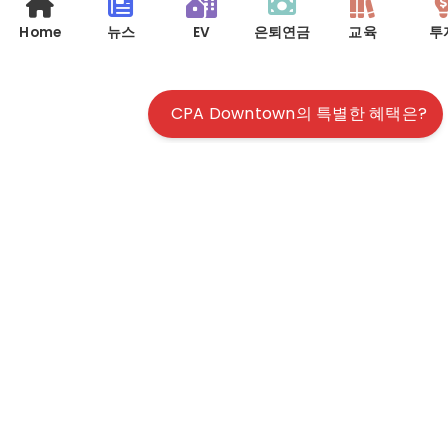
Home
뉴스
EV
은퇴연금
교육
투
CPA Downtown의 특별한 혜택은?
© 2026 사업회계, 개인 세금, 모든 정보의 집합소 | ALL RIGHTS
RESERVED |
TERMS & CONDITIONS
|
DISCLAIMER
| WEBSITE BY
WMS