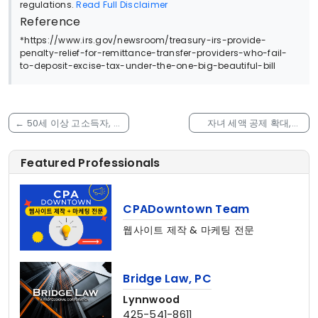
regulations.
Read Full Disclaimer
Reference
*https://www.irs.gov/newsroom/treasury-irs-provide-
penalty-relief-for-remittance-transfer-providers-who-fail-
to-deposit-excise-tax-under-the-one-big-beautiful-bill
←
50세 이상 고소득자, 은
자녀 세액 공제 확대,
퇴 계좌 세금 혜택 사라집
2025년부터 이렇게 바뀝
니다
니다
→
Featured Professionals
CPADowntown Team
웹사이트 제작 & 마케팅 전문
Bridge Law, PC
Lynnwood
425-541-8611