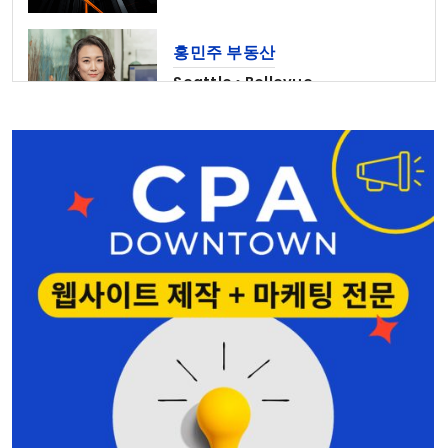
홍민주 부동산
Seattle • Bellevue
206-678-4148
양인옥 부동산
커머셜 • 비즈니스
425-829-7642
나은숙 공인회계사
Edmonds • Seattle
425-744-2742
심상준 부동산
425-772-1876