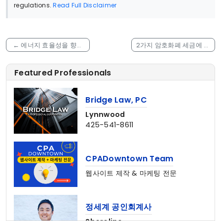
regulations.
Read Full Disclaimer
←
에너지 효율성을 향상
2가지 암호화폐 세금에 대
시켜주는 에어컨, 히터, 등
한 오해와 진실
→
등의 장비및 집 리모델링
Featured Professionals
비용 세금 공제
Bridge Law, PC
Lynnwood
425-541-8611
CPADowntown Team
웹사이트 제작 & 마케팅 전문
정세계 공인회계사