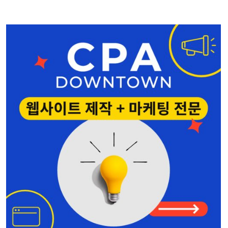
Shoreline
206-367-6782
홍민주 부동산
Seattle • Bellevue
206-678-4148
심상준 부동산
425-772-1876
나은숙 공인회계사
Edmonds • Seattle
425-744-2742