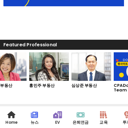
Featured Professional
부동산
홍민주 부동산
심상준 부동산
CPADo
Team
Home
뉴스
EV
은퇴연금
교육
투