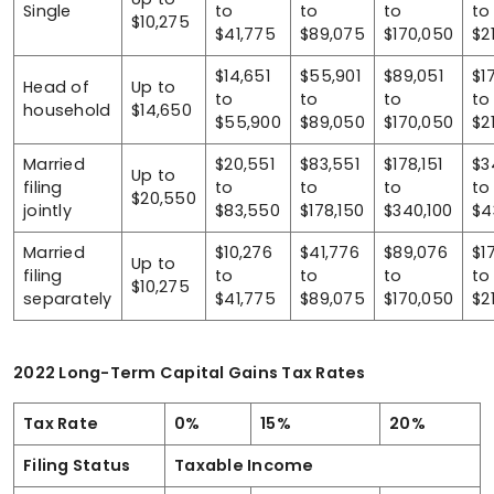
Single
to
to
to
to
$10,275
$41,775
$89,075
$170,050
$2
$14,651
$55,901
$89,051
$1
Head of
Up to
to
to
to
to
household
$14,650
$55,900
$89,050
$170,050
$2
Married
$20,551
$83,551
$178,151
$3
Up to
filing
to
to
to
to
$20,550
jointly
$83,550
$178,150
$340,100
$4
Married
$10,276
$41,776
$89,076
$1
Up to
filing
to
to
to
to
$10,275
separately
$41,775
$89,075
$170,050
$2
2022 Long-Term Capital Gains Tax Rates
Tax Rate
0%
15%
20%
Filing Status
Taxable Income