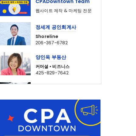
웹사이트 제작 & 마케팅 전문
정세계 공인회계사
Shoreline
206-367-6782
양인옥 부동산
커머셜 • 비즈니스
425-829-7642
Bridge Law, PC
Lynnwood
425-541-8611
심상준 부동산
425-772-1876