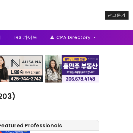
광고문의
기
IRS 가이드
CPA Directory
203)
Featured Professionals
CPADowntown Team