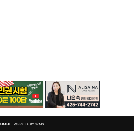
AIMER
| WEBSITE BY
WMS