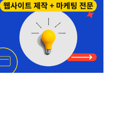
홍민주 부동산
Seattle • Bellevue
206-678-4148
나은숙 공인회계사
Edmonds • Seattle
425-744-2742