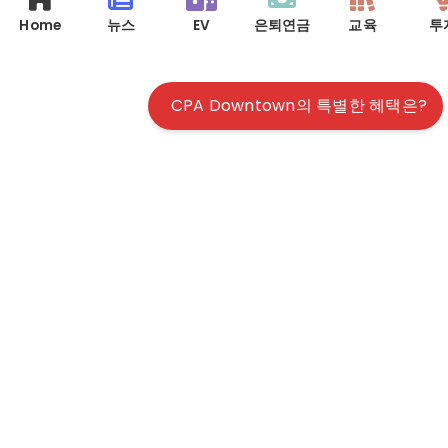
Home
뉴스
EV
은퇴연금
교육
투
CPA Downtown의 특별한 혜택은?
© 2026 사업회계, 개인 세금, 모든 정보의 집합소 | ALL RIGHTS