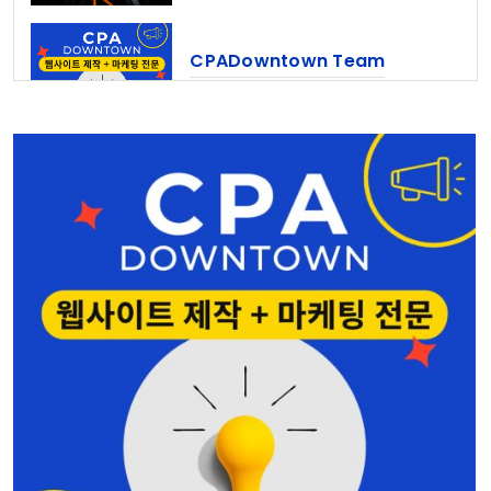
CPADowntown Team
웹사이트 제작 & 마케팅 전문
정세계 공인회계사
Shoreline
206-367-6782
홍민주 부동산
Seattle • Bellevue
206-678-4148
심상준 부동산
425-772-1876