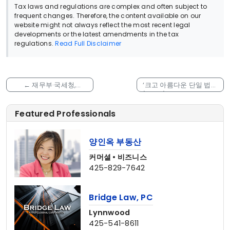
Tax laws and regulations are complex and often subject to
frequent changes. Therefore, the content available on our
website might not always reflect the most recent legal
developments or the latest amendments in the tax
regulations.
Read Full Disclaimer
←
재무부·국세청,
‘크고 아름다운 단일 법안
‘Working Families Tax
(OBBB)’에 따른 건강저축
Cuts’에 따른 트럼프 계좌
계좌(HSA) 신규 세제 혜
Featured Professionals
지침 발표 및 향후 규정 예
택 지침
→
고
양인옥 부동산
커머셜 • 비즈니스
425-829-7642
Bridge Law, PC
Lynnwood
425-541-8611