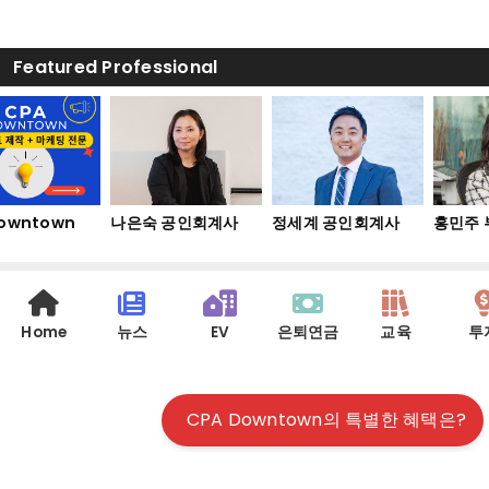
Featured Professional
owntown
나은숙 공인회계사
정세계 공인회계사
홍민주 
Home
뉴스
EV
은퇴연금
교육
투
CPA Downtown의 특별한 혜택은?