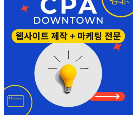
Seattle • Bellevue
206-678-4148
양인옥 부동산
커머셜 • 비즈니스
425-829-7642
심상준 부동산
425-772-1876