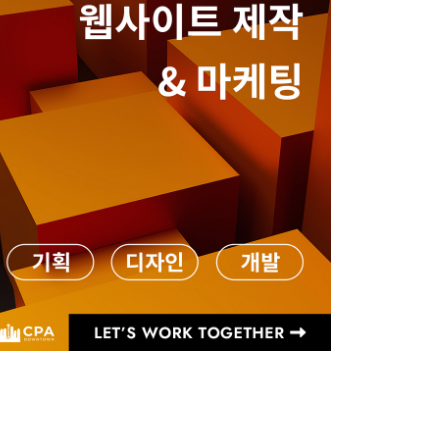
양인옥 부동산
커머셜 • 비즈니스
425-829-7642
심상준 부동산
425-772-1876