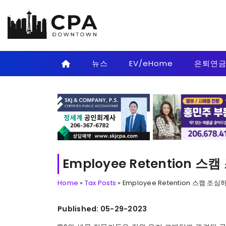
Skip to main content
뉴스
EV/eHome
은퇴연
Employee Retention 
Home
»
Tax Posts
»
Employee Retention 스캠 조
Published: 05-29-2023