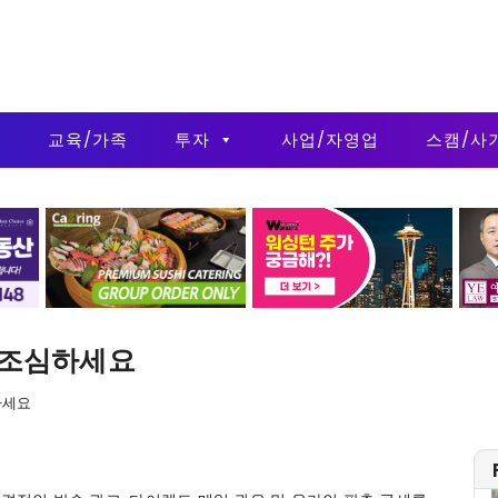
금
교육/가족
투자
사업/자영업
스캠/사
스캠 조심하세요
심하세요