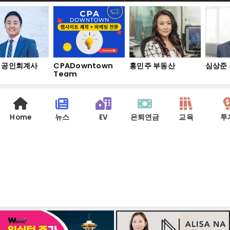
공인회계사
CPADowntown
홍민주 부동산
심상준 
Team
Home
뉴스
EV
은퇴연금
교육
투