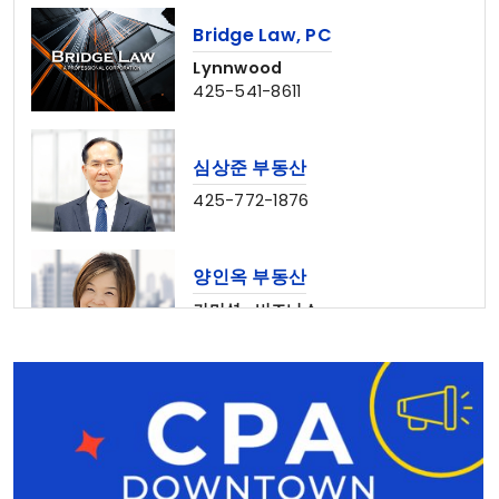
Bridge Law, PC
Lynnwood
425-541-8611
심상준 부동산
425-772-1876
양인옥 부동산
커머셜 • 비즈니스
425-829-7642
CPADowntown Team
웹사이트 제작 & 마케팅 전문