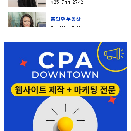
425-744-2742
홍민주 부동산
Seattle • Bellevue
206-678-4148
Bridge Law, PC
Lynnwood
425-541-8611
양인옥 부동산
커머셜 • 비즈니스
425-829-7642
정세계 공인회계사
Shoreline
206-367-6782