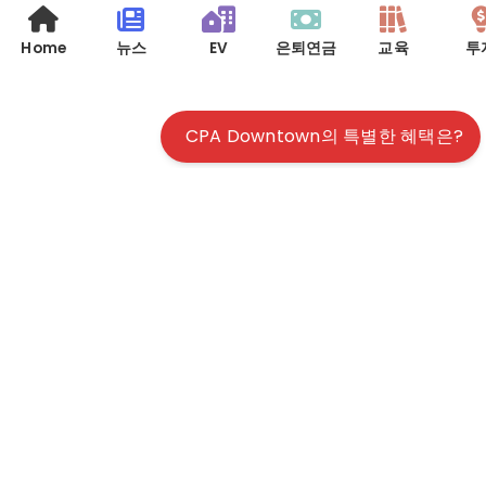
Home
뉴스
EV
은퇴연금
교육
투
CPA Downtown의 특별한 혜택은?
© 2026 사업회계, 개인 세금, 모든 정보의 집합소 | ALL RIGHTS
RESERVED |
TERMS & CONDITIONS
|
DISCLAIMER
| WEBSITE BY
WMS
PC 버젼 보기
|
Mobile 버젼 보기