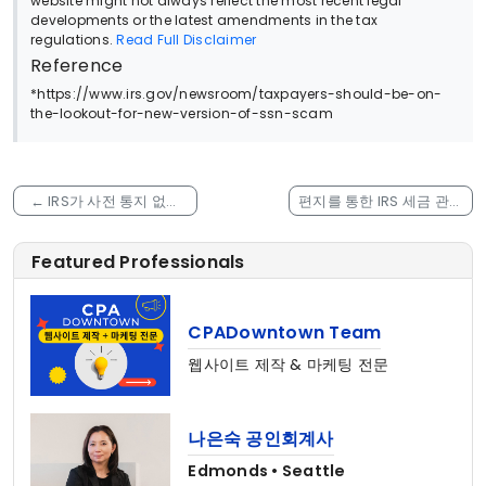
website might not always reflect the most recent legal
developments or the latest amendments in the tax
regulations.
Read Full Disclaimer
Reference
*https://www.irs.gov/newsroom/taxpayers-should-be-on-
the-lookout-for-new-version-of-ssn-scam
←
IRS가 사전 통지 없이
편지를 통한 IRS 세금 관련
은행 계좌 정보를 요청할
스캠
→
수 있다는 판결
Featured Professionals
CPADowntown Team
웹사이트 제작 & 마케팅 전문
나은숙 공인회계사
Edmonds • Seattle