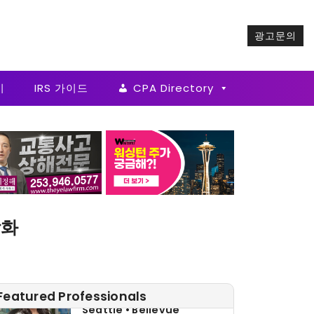
광고문의
기
IRS 가이드
CPA Directory
강화
홍민주 부동산
Seattle • Bellevue
Featured Professionals
206-678-4148