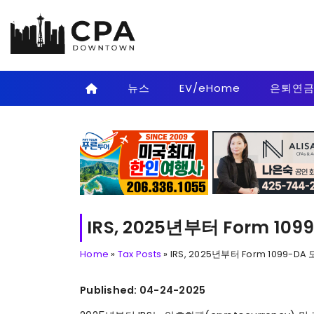
Skip to main content
뉴스
EV/eHome
은퇴연
IRS, 2025년부터 Form 
Home
»
Tax Posts
»
IRS, 2025년부터 Form 1099
Published: 04-24-2025