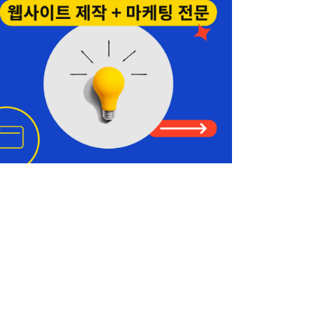
425-541-8611
양인옥 부동산
커머셜 • 비즈니스
425-829-7642