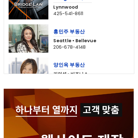
Lynnwood
425-541-8611
홍민주 부동산
Seattle • Bellevue
206-678-4148
양인옥 부동산
커머셜 • 비즈니스
425-829-7642
나은숙 공인회계사
Edmonds • Seattle
425-744-2742
심상준 부동산