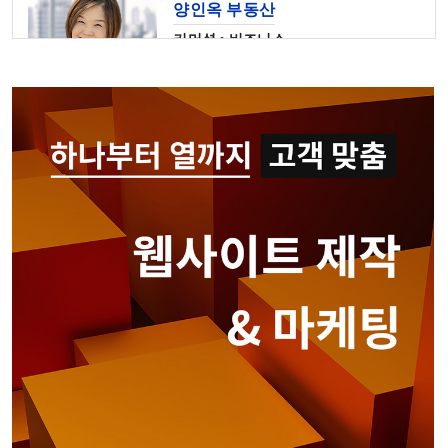
양인옥 부동산
커머셜 • 비즈니스
425-829-7642
CPADowntown Team
웹사이트 제작 & 마케팅 전문
정세계 공인회계사
Shoreline
206-367-6782
심상준 부동산
425-772-1876