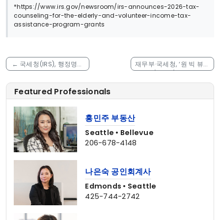
*https://www.irs.gov/newsroom/irs-announces-2026-tax-
counseling-for-the-elderly-and-volunteer-income-tax-
assistance-program-grants
←
국세청(IRS), 행정명령
재무부·국세청, ‘원 빅 뷰티
14247에 따른 연방 결제
풀 법(OBBB)’에 따른 청
현대화 관련 자주 묻는 질
정연료 생산세액공제 관
Featured Professionals
문 발표
련 규정(안) 발표
→
홍민주 부동산
Seattle • Bellevue
206-678-4148
나은숙 공인회계사
Edmonds • Seattle
425-744-2742