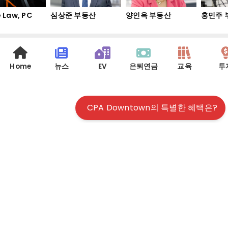
 Law, PC
심상준 부동산
양인옥 부동산
홍민주 
Home
뉴스
EV
은퇴연금
교육
투
CPA Downtown의 특별한 혜택은?