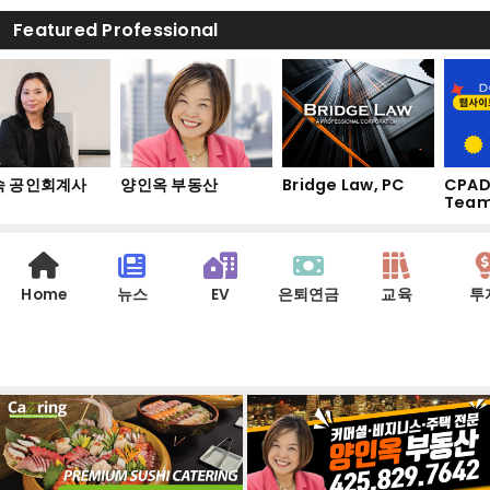
Featured Professional
 공인회계사
양인옥 부동산
Bridge Law, PC
CPAD
Team
Home
뉴스
EV
은퇴연금
교육
투