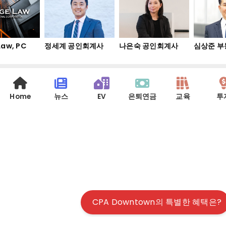
w, PC
정세계 공인회계사
나은숙 공인회계사
심상준 부동
Home
뉴스
EV
은퇴연금
교육
투
CPA Downtown의 특별한 혜택은?