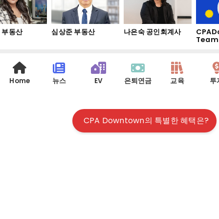
부동산
심상준 부동산
나은숙 공인회계사
CPADo
Team
Home
뉴스
EV
은퇴연금
교육
투
CPA Downtown의 특별한 혜택은?