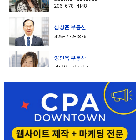
206-678-4148
심상준 부동산
425-772-1876
양인옥 부동산
커머셜 • 비즈니스
425-829-7642
정세계 공인회계사
Shoreline
206-367-6782
CPADowntown Team
웹사이트 제작 & 마케팅 전문