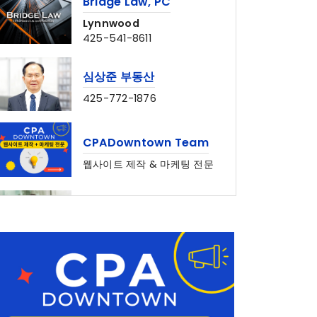
Lynnwood
425-541-8611
심상준 부동산
425-772-1876
CPADowntown Team
웹사이트 제작 & 마케팅 전문
홍민주 부동산
Seattle • Bellevue
206-678-4148
양인옥 부동산
커머셜 • 비즈니스
425-829-7642