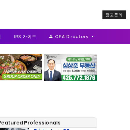
광고문의
기
IRS 가이드
CPA Directory
Featured Professionals
Bridge Law, PC