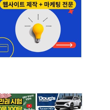
나은숙 공인회계사
Edmonds • Seattle
425-744-2742
정세계 공인회계사
Shoreline
206-367-6782