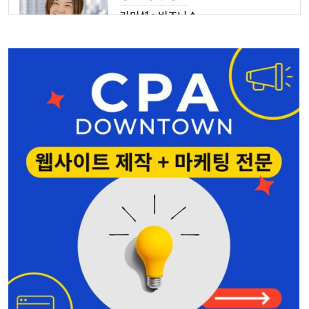
커머셜 • 비즈니스
425-829-7642
홍민주 부동산
Seattle • Bellevue
206-678-4148
Bridge Law, PC
Lynnwood
425-541-8611
나은숙 공인회계사
Edmonds • Seattle
425-744-2742