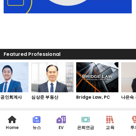
Featured Professional
 공인회계사
심상준 부동산
Bridge Law, PC
나은숙 
Home
뉴스
EV
은퇴연금
교육
투