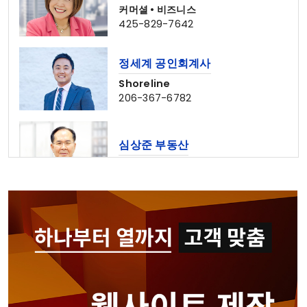
커머셜 • 비즈니스
425-829-7642
정세계 공인회계사
Shoreline
206-367-6782
심상준 부동산
425-772-1876
나은숙 공인회계사
Edmonds • Seattle
425-744-2742
CPADowntown Team