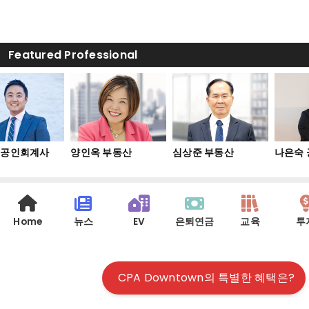
Featured Professional
공인회계사
양인옥 부동산
심상준 부동산
나은숙 
Home
뉴스
EV
은퇴연금
교육
투
CPA Downtown의 특별한 혜택은?